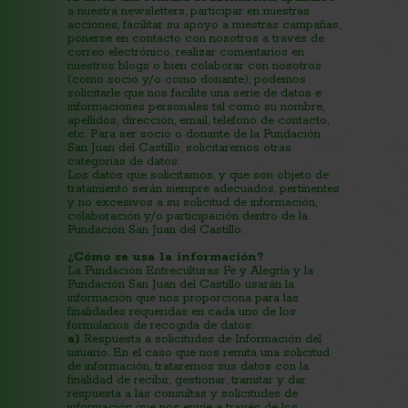
a nuestra newsletters, participar en nuestras
acciones, facilitar su apoyo a nuestras campañas,
ponerse en contacto con nosotros a través de
correo electrónico, realizar comentarios en
nuestros blogs o bien colaborar con nosotros
(como socio y/o como donante), podemos
solicitarle que nos facilite una serie de datos e
informaciones personales tal como su nombre,
apellidos, dirección, email, teléfono de contacto,
etc. Para ser socio o donante de la Fundación
San Juan del Castillo, solicitaremos otras
categorías de datos.
Los datos que solicitamos, y que son objeto de
tratamiento serán siempre adecuados, pertinentes
y no excesivos a su solicitud de información,
colaboración y/o participación dentro de la
Fundación San Juan del Castillo.
¿Cómo se usa la información?
La Fundación Entreculturas Fe y Alegría y la
Fundación San Juan del Castillo usarán la
información que nos proporciona para las
finalidades requeridas en cada uno de los
formularios de recogida de datos:
a)
Respuesta a solicitudes de Información del
usuario. En el caso que nos remita una solicitud
de información, trataremos sus datos con la
finalidad de recibir, gestionar, tramitar y dar
respuesta a las consultas y solicitudes de
información que nos envíe a través de los