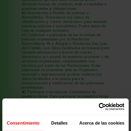
diversas formas de contacto, web o remitidas a
nuestras sedes y delegaciones.
b)
Suscripción a Boletín de noticias o
Newsletters. Trataremos sus datos de
identificación y correo electrónico para enviarle
nuestras noticias y newsletters. Podrá darse de
baja en cualquier momento.
c)
Colaborar o participar en las acciones de
petición organizadas por la Fundación
Entreculturas Fe y Alegría o Fundación San Juan
del Castillo. Los datos facilitados se tratarán para
remitirle información a través de correo
electrónico y/o postal de nuestras acciones o de
acciones organizadas conjuntamente con
terceros por parte de las Fundaciones. Si las
peticiones se presentan ante un Organismo
nacional o supranacional, podrán cederse los
datos facilitados a la misma para la
comprobación y verificación de las peticiones
presentadas.
d)
Participar e incorporar comentarios en
nuestros blogs. Para participar en nuestros blogs
y que su comentario pueda publicarse,
trataremos los datos de usuario y correo
electrónico con la finalidad de identificar y
gestionar la publicación del mismo en nuestra
web.
Consentimiento
Detalles
Acerca de las cookies
e)
Colaborar activamente mediante una donación
o hacerse socio de la Fundación San Juan del