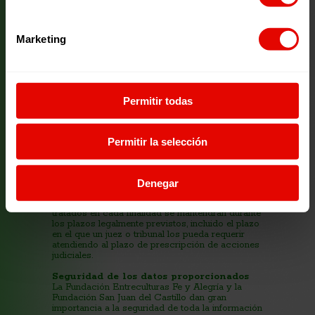
¿Cómo y dónde se comparte la
información?
La Fundación Entreculturas Fe y Alegría y la
Marketing
Fundación San Juan del Castillo informan, de
manera expresa, que en los supuestos en los que
colabore o participe en determinadas acciones
(Carrera solidaria, Concierto solidario, Peticiones
a estamentos gubernamentales, Socios y
Donaciones, etc.), procederemos a ceder sus
Permitir todas
datos a los organismos y administraciones,
bancos y otras entidades colaboradoras de
acuerdo con la normativa legal vigente y, para la
gestión corporativa de la información.
Permitir la selección
¿Durante cuánto tiempo vamos a
mantener los datos personales?
Los datos personales serán mantenidos
Denegar
mientras siga vinculado con nosotros.
Una vez se desvincule, los datos personales
tratados en cada finalidad se mantendrán durante
los plazos legalmente previstos, incluido el plazo
en el que un juez o tribunal los pueda requerir
atendiendo al plazo de prescripción de acciones
judiciales.
Seguridad de los datos proporcionados
La Fundación Entreculturas Fe y Alegría y la
Fundación San Juan del Castillo dan gran
importancia a la seguridad de toda la información