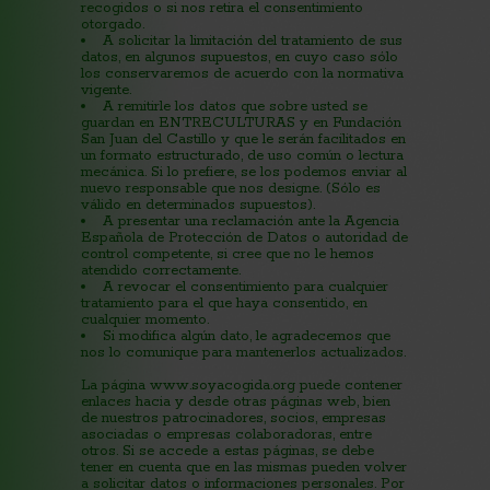
recogidos o si nos retira el consentimiento
otorgado.
A solicitar la limitación del tratamiento de sus
datos, en algunos supuestos, en cuyo caso sólo
los conservaremos de acuerdo con la normativa
vigente.
A remitirle los datos que sobre usted se
guardan en ENTRECULTURAS y en Fundación
San Juan del Castillo y que le serán facilitados en
un formato estructurado, de uso común o lectura
mecánica. Si lo prefiere, se los podemos enviar al
nuevo responsable que nos designe. (Sólo es
válido en determinados supuestos).
A presentar una reclamación ante la Agencia
Española de Protección de Datos o autoridad de
control competente, si cree que no le hemos
atendido correctamente.
A revocar el consentimiento para cualquier
tratamiento para el que haya consentido, en
cualquier momento.
Si modifica algún dato, le agradecemos que
nos lo comunique para mantenerlos actualizados.
La página www.soyacogida.org puede contener
enlaces hacia y desde otras páginas web, bien
de nuestros patrocinadores, socios, empresas
asociadas o empresas colaboradoras, entre
otros. Si se accede a estas páginas, se debe
tener en cuenta que en las mismas pueden volver
a solicitar datos o informaciones personales. Por