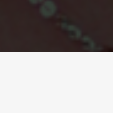
©foto Pilar Rangel
Somos esperanza.
Más de
100 millones de personas
se