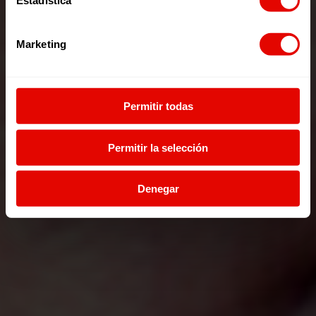
Estadística
Soy
Esperanza.
Marketing
Soy
Futuro.
Permitir todas
Permitir la selección
Denegar